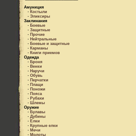
Амуниция
·
Костыли
·
Эликсиры
Заклинания
·
Боевые
·
Защитные
·
Прочие
·
Нейтральные
·
Боевые и защитные
·
Карманы
·
Книги приемов
Одежда
·
Броня
·
Венки
·
Наручи
·
Обувь
·
Перчатки
·
Плащи
·
Поножи
·
Пояса
·
Рубахи
·
Шлемы
Оружие
·
Булавы
·
Дубины
·
Елки
·
Крупные елки
·
Мечи
·
Молоты