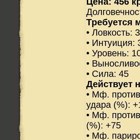
Цена: 456 кр
Долговечност
Требуется 
• Ловкость: 
• Интуиция: 
• Уровень: 1
• Выносливо
• Сила: 45
Действует н
• Мф. против
удара (%): +
• Мф. проти
(%): +75
• Мф. парир