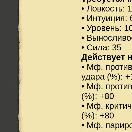
• Ловкость: 
• Интуиция: 
• Уровень: 1
• Выносливо
• Сила: 35
Действует н
• Мф. против
удара (%): +
• Мф. проти
(%): +80
• Мф. критич
(%): +80
• Мф. парир