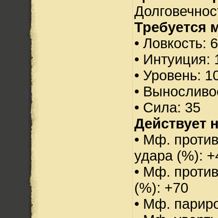
Долговечност
Требуется 
• Ловкость: 
• Интуиция: 
• Уровень: 1
• Выносливо
• Сила: 35
Действует н
• Мф. против
удара (%): +
• Мф. проти
(%): +70
• Мф. парир