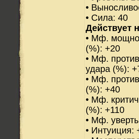
• Выносливо
• Сила: 40
Действует н
• Мф. мощно
(%): +20
• Мф. против
удара (%): +
• Мф. проти
(%): +40
• Мф. критич
(%): +110
• Мф. уверт
• Интуиция: 