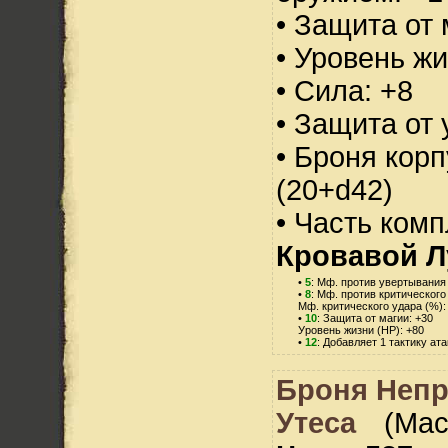
• Защита от 
• Уровень жи
• Сила: +8
• Защита от 
• Броня корп
(20+d42)
• Часть ком
Кровавой Л
•
5
: Мф. против увертывания 
•
8
: Мф. против критического
Мф. критического удара (%):
•
10
: Защита от магии: +30
Уровень жизни (HP): +80
•
12
: Добавляет 1 тактику ат
Броня Непр
Утеса
(Мас