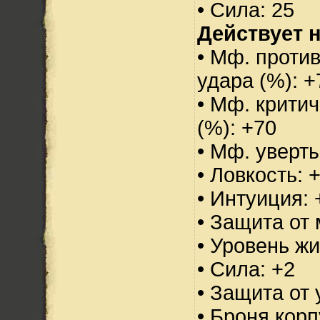
• Сила: 25
Действует н
• Мф. против
удара (%): +
• Мф. критич
(%): +70
• Мф. уверт
• Ловкость: 
• Интуиция: 
• Защита от 
• Уровень жи
• Сила: +2
• Защита от 
• Броня корп