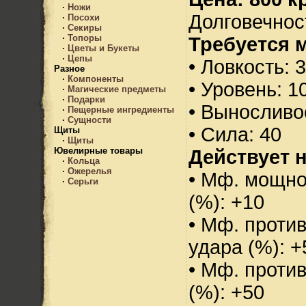
·
Ножи
Долговечност
·
Посохи
·
Секиры
·
Топоры
Требуется 
·
Цветы и Букеты
·
Цепы
• Ловкость: 
Разное
·
Компоненты
• Уровень: 1
·
Магические предметы
·
Подарки
• Выносливо
·
Пещерные ингредиенты
·
Сущности
• Сила: 40
Щиты
·
Щиты
Ювелирные товары
Действует н
·
Кольца
·
Ожерелья
• Мф. мощно
·
Серьги
(%): +10
• Мф. против
удара (%): +
• Мф. проти
(%): +50