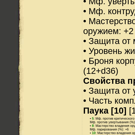
• Мф. уверт
• Мф. контру
• Мастерств
оружием: +2
• Защита от 
• Уровень жи
• Броня корп
(12+d36)
Свойства п
• Защита от 
• Часть ком
Паука [10]
[1
•
5
: Мф. против критического
Мф. против увертывания (%)
•
8
: Мастерство владения ор
Мф. парирования (%): +6
•
10
: Мастерство владения о