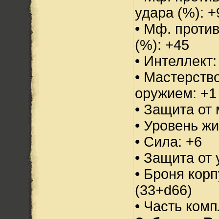
удара (%): +
• Мф. проти
(%): +45
• Интеллект:
• Мастерств
оружием: +1
• Защита от 
• Уровень жи
• Сила: +6
• Защита от 
• Броня корп
(33+d66)
• Часть ком