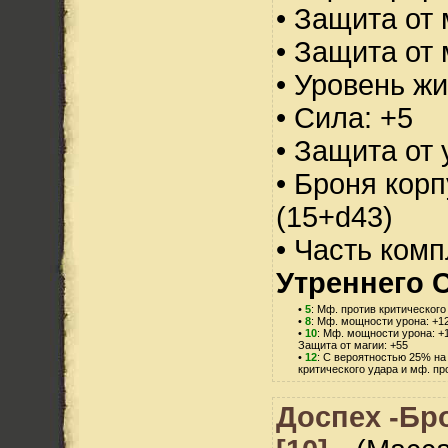
• Защита от 
• Защита от 
• Уровень жи
• Сила: +5
• Защита от 
• Броня корп
(15+d43)
• Часть ком
Утреннего С
•
5
: Мф. против критического
•
8
: Мф. мощности урона: +1
•
10
: Мф. мощности урона: +
Защита от магии: +55
•
12
: С вероятностью 25% на
критического удара и мф. пр
Доспех -Бр