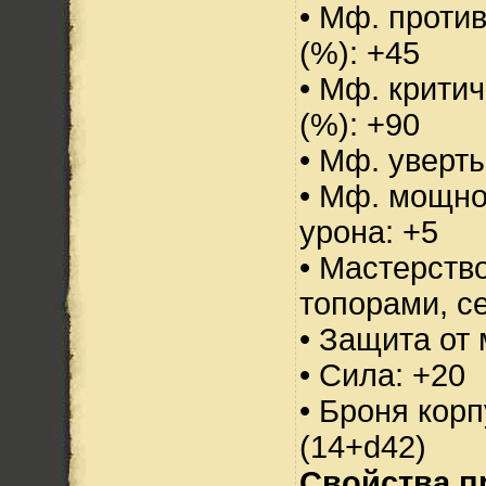
• Мф. проти
(%): +45
• Мф. критич
(%): +90
• Мф. уверт
• Мф. мощно
урона: +5
• Мастерств
топорами, с
• Защита от 
• Сила: +20
• Броня корп
(14+d42)
Свойства п