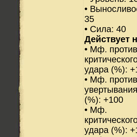
• Выносливо
35
• Сила: 40
Действует н
• Мф. проти
критическог
удара (%): +
• Мф. проти
увертывани
(%): +100
• Мф.
критическог
удара (%): +