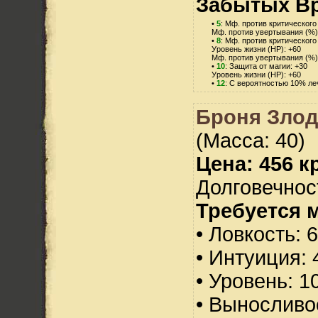
Забытых Вр
•
5
: Мф. против критического
Мф. против увертывания (%)
•
8
: Мф. против критического
Уровень жизни (HP): +60
Мф. против увертывания (%)
•
10
: Защита от магии: +30
Уровень жизни (HP): +60
•
12
: С вероятностью 10% л
Броня Злод
(Масса: 40)
Цена: 456 кр
Долговечност
Требуется 
• Ловкость: 
• Интуиция: 
• Уровень: 1
• Выносливо