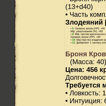
(13+d40)
• Часть ком
Злодеяний 
•
5
: Уровень жизни (HP): +40
Мф. увертывания (%): +60
•
8
: Мф. против критического
Уровень жизни (HP): +40
•
10
: Мастерство владения о
•
12
: Добавляет 1 тактику ко
Броня Кров
(Масса: 40
Цена: 456 кр
Долговечност
Требуется 
• Ловкость: 
• Интуиция: 