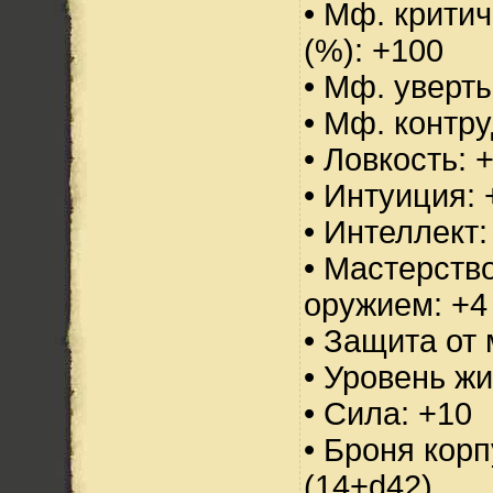
• Мф. критич
(%): +100
• Мф. уверт
• Мф. контру
• Ловкость: 
• Интуиция: 
• Интеллект:
• Мастерств
оружием: +4
• Защита от 
• Уровень жи
• Сила: +10
• Броня корп
(14+d42)