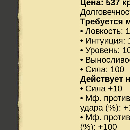
Цена: 537 кр
Долговечност
Требуется 
• Ловкость: 
• Интуиция: 
• Уровень: 1
• Выносливо
• Сила: 100
Действует н
• Сила +10
• Мф. против
удара (%): +
• Мф. проти
(%): +100