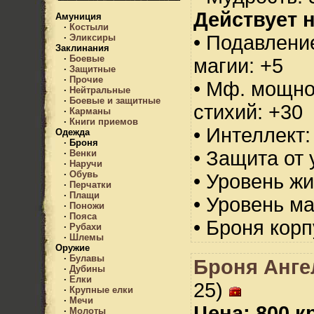
Действует н
Амуниция
·
Костыли
• Подавлени
·
Эликсиры
Заклинания
·
Боевые
магии: +5
·
Защитные
·
Прочие
• Мф. мощно
·
Нейтральные
·
Боевые и защитные
стихий: +30
·
Карманы
·
Книги приемов
• Интеллект:
Одежда
·
Броня
• Защита от 
·
Венки
·
Наручи
·
Обувь
• Уровень жи
·
Перчатки
·
Плащи
• Уровень м
·
Поножи
·
Пояса
• Броня корп
·
Рубахи
·
Шлемы
Оружие
·
Булавы
Броня Ангел
·
Дубины
·
Елки
25)
·
Крупные елки
·
Мечи
Цена: 800 кр
·
Молоты