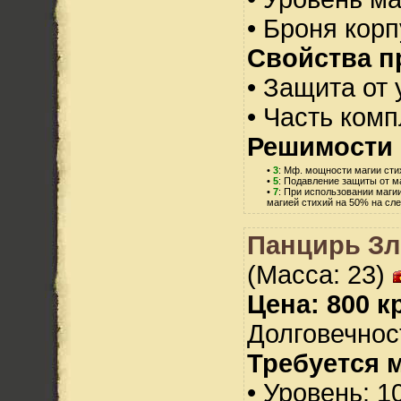
• Броня корп
Свойства п
• Защита от 
• Часть ком
Решимости 
•
3
: Мф. мощности магии сти
•
5
: Подавление защиты от ма
•
7
: При использовании маги
магией стихий на 50% на сл
Панцирь Зло
(Масса: 23)
Цена: 800 кр
Долговечност
Требуется 
• Уровень: 1