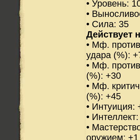
• Уровень: 1
• Выносливо
• Сила: 35
Действует н
• Мф. против
удара (%): +
• Мф. проти
(%): +30
• Мф. критич
(%): +45
• Интуиция: 
• Интеллект:
• Мастерств
оружием: +1