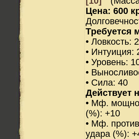
[10]
(Масса
Цена: 600 кр
Долговечност
Требуется 
• Ловкость: 
• Интуиция: 
• Уровень: 1
• Выносливо
• Сила: 40
Действует н
• Мф. мощно
(%): +10
• Мф. против
удара (%): +