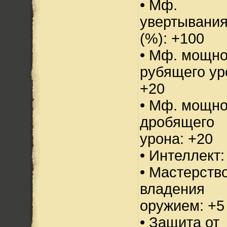
• Мф.
увертывани
(%): +100
• Мф. мощно
рубящего ур
+20
• Мф. мощно
дробящего
урона: +20
• Интеллект:
• Мастерств
владения
оружием: +5
• Защита от