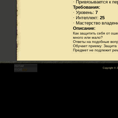
· Привязывается к п
Требования:
· Уровень:
7
· Интеллект:
25
· Мастерство владен
Описание:
Как защитить себя от ош
много или мало?
Ответы на подобные вопро
Обучает приему: Защита
Предмет не подлежит ре
Copyright © 