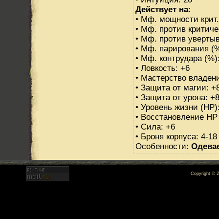
Действует на:
• Мф. мощности крит.
• Мф. против критиче
• Мф. против увертыв
• Мф. парирования (%
• Мф. контрудара (%)
• Ловкость: +6
• Мастерство владен
• Защита от магии: +
• Защита от урона: +
• Уровень жизни (HP)
• Восстановление HP 
• Сила: +6
• Броня корпуса: 4-18
Особенности:
Одева
Copyright © 